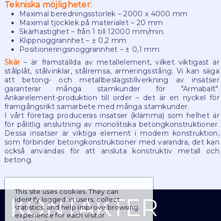
Tekniska möjligheter:
Maximal beredningsstorlek – 2000 x 4000 mm
Maximal tjocklek på materialet – 20 mm
Skärhastighet – från 1 till 12000 mm/min.
Klippnoggrannhet – ± 0,2 mm
Positioneringsnoggrannhet – ± 0,1 mm.
Skär
– är framställda av metallelement, vilket viktigast är
stålplåt, stålvinklar, stålremsa, armeringsstång. Vi kan säga
att betong- och metallbeslagstillverkning av insatser
garanterar många stamkunder för "Armabalt".
Ankarelement-produktion till order – det är en nyckel för
framgångsrikt samarbete med många stamkunder.
I vårt företag produceras insatser (klämma) som helhet är
för pålitlig anslutning av monolitiska betongkonstruktioner.
Dessa insatser är viktiga element i modern konstruktion,
som förbinder betongkonstruktioner med varandra, det kan
också användas för att ansluta konstruktiv metall och
betong.
This site uses cookies. They can
smart
KONTAKTER
identify logged-in users, collect
foreash
statistics, and help improve browsing
experience for each visitor