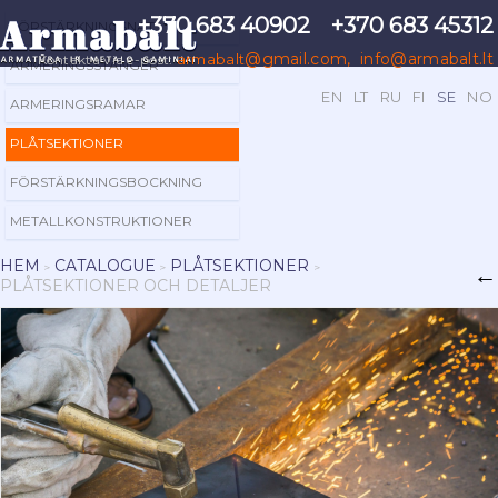
+370 683 40902
+370 683 45312
FÖRSTÄRKNINGSNÄT
@gmail.com
,
info@armabalt.lt
armabalt
Kontakta via e-post:
ARMERINGSSTÄNGER
EN
LT
RU
FI
SE
NO
ARMERINGSRAMAR
PLÅTSEKTIONER
FÖRSTÄRKNINGSBOCKNING
METALLKONSTRUKTIONER
HEM
CATALOGUE
PLÅTSEKTIONER
>
>
>
←
PLÅTSEKTIONER OCH DETALJER