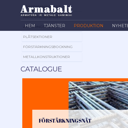
FÖRSTÄRKNINGSNÄT
ARMERINGSSTÄNGER
HEM
TJÄNSTER
PRODUKTION
NYHET
ARMERINGSRAMAR
PLÅTSEKTIONER
FÖRSTÄRKNINGSBOCKNING
METALLKONSTRUKTIONER
CATALOGUE
FÖRSTÄRKNINGSNÄT