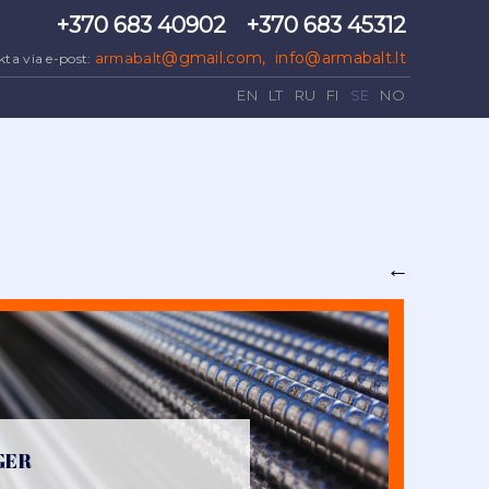
+370 683 40902
+370 683 45312
@gmail.com
,
info@armabalt.lt
armabalt
ta via e-post:
EN
LT
RU
FI
SE
NO
←
GER