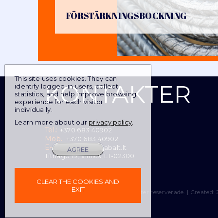
FÖRSTÄRKNINGSBOCKNING
This site uses cookies. They can
smart
KONTAKTER
identify logged-in users, collect
foreash
statistics, and help improve browsing
experience for each visitor
individually.
Learn more about our
privacy policy
Tel.:
+370 683 40902
Mob.:
+370 683 40902
E-post:
info@armabalt.lt
AGREE
Titnago 19, Vilnius,
LT-02300
Önskemål
CLEAR THE COOKIES AND
EXIT
© UAB "ARMABALT" Alla rättigheter reserverade. |
Created: