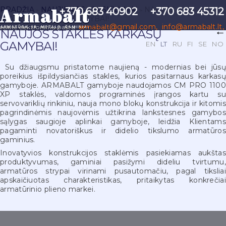
PRADŽIA
NAUJIENOS
PASIŪLYMAI
NAUJOS
+370 683 40902
+370 683 45312
>
>
>
STAKLĖS KARKASŲ GAMYBAI!
@gmail.com
,
info@armabalt.lt
,
armabalt
siekite elektroniniu paštu:
←
NAUJOS STAKLĖS KARKASŲ
arturas@armabalt.lt, zana@armabalt.lt
GAMYBAI!
EN
LT
RU
FI
SE
NO
Su džiaugsmu pristatome naujieną - modernias bei jūsų
poreikius išpildysiančias stakles, kurios pasitarnaus karkasų
gamyboje. ARMABALT gamyboje naudojamos CM PRO 1100
XP staklės, valdomos programinės įrangos kartu su
servovariklių rinkiniu, nauja mono blokų konstrukcija ir kitomis
pagrindinėmis naujovėmis užtikrina lankstesnes gamybos
sąlygas saugioje aplinkai gamyboje, leidžia Klientams
pagaminti novatoriškus ir didelio tikslumo armatūros
gaminius.
Inovatyvios konstrukcijos staklėmis pasiekiamas aukštas
produktyvumas, gaminiai pasižymi dideliu tvirtumu,
armatūros strypai virinami pusautomačiu, pagal tiksliai
apskaičiuotas charakteristikas, pritaikytas konkrečiai
armatūrinio plieno markei.